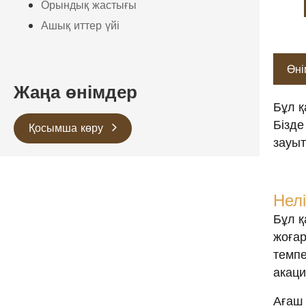
Орындық жастығы
Ашық иттер үйі
Өні
Жаңа өнімдер
Бұл қ
Бізде
Қосымша көру
зауыт
Нелі
Бұл қ
жоғар
темп
акаци
Ағаш 