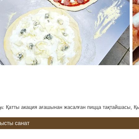
gs: Қатты акация ағашынан жасалған пицца тақтайшасы, Қыт
тысты санат