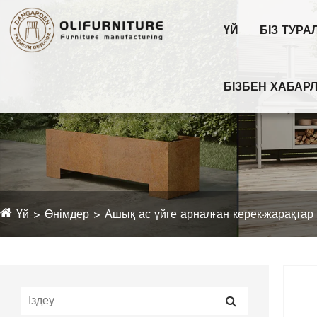
ҮЙ
БІЗ ТУРА
БІЗБЕН ХАБА
Үй
Өнімдер
Ашық ас үйге арналған керек-жарақтар