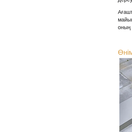
Ағашт
майын
оның 
Өнім