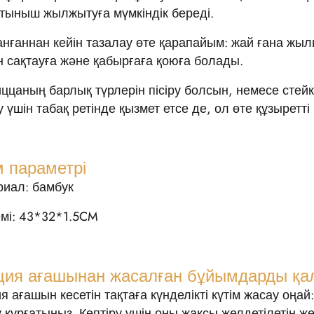
тыныш жылжытуға мүмкіндік береді.
нғаннан кейін тазалау өте қарапайым: жай ғана жыл
ен сақтауға және қабырғаға қоюға болады.
ццаның барлық түрлерін пісіру болсын, немесе стейк
у үшін табақ ретінде қызмет етсе де, ол өте құзыретті
м параметрі
иал: бамбук
мі: 43*32*1.5CM
ция ағашынан жасалған бұйымдарды қал
я ағашын кесетін тақтаға күнделікті күтім жасау оңа
 құрғатыңыз. Кептіру үшін оны жақсы желдетілетін ж