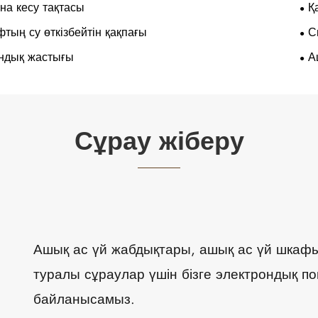
на кесу тақтасы
Қ
тың су өткізбейтін қақпағы
С
ндық жастығы
А
Сұрау жіберу
Ашық ас үй жабдықтары, ашық ас үй шкафы,
туралы сұраулар үшін бізге электрондық по
байланысамыз.