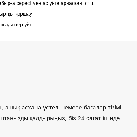
абырға сөресі мен ас үйге арналған ілгіш
ыртқы қоршау
шық иттер үйі
 ашық асхана үстелі немесе бағалар тізімі
штаңызды қалдырыңыз, біз 24 сағат ішінде