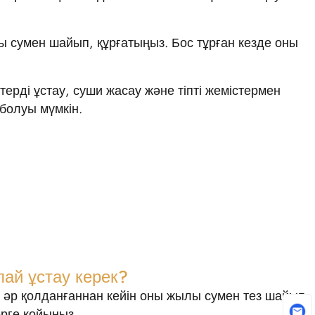
ы сумен шайып, құрғатыңыз. Бос тұрған кезде оны
терді ұстау, суши жасау және тіпті жемістермен
 болуы мүмкін.
ай ұстау керек?
й: әр қолданғаннан кейін оны жылы сумен тез шайып,
ерге қойыңыз.