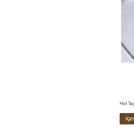
Hot Ta
Қа