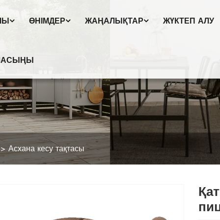
ЛЫ
ӨНІМДЕР
ЖАҢАЛЫҚТАР
ЖҮКТЕП АЛУ
РЛАСЫҢЫ
Асхана кесу тақтасы
Қат
пиц