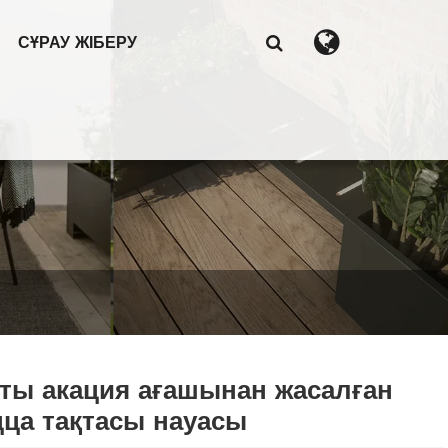
СҰРАУ ЖІБЕРУ
ты акация ағашынан жасалған
ца тақтасы науасы