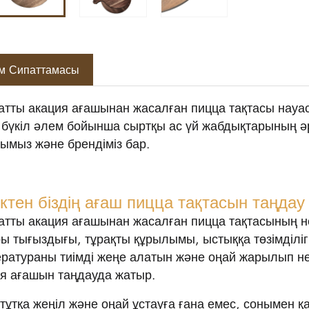
м Сипаттамасы
атты акация ағашынан жасалған пицца тақтасы науасын 
 бүкіл әлем бойынша сыртқы ас үй жабдықтарының ә
ымыз және брендіміз бар.
ктен біздің ағаш пицца тақтасын таңдау
атты акация ағашынан жасалған пицца тақтасының н
ы тығыздығы, тұрақты құрылымы, ыстыққа төзімділігі
ератураны тиімді жеңе алатын және оңай жарылып 
я ағашын таңдауда жатыр.
тұтқа жеңіл және оңай ұстауға ғана емес, сонымен қа