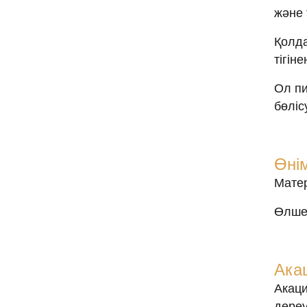
және 
Қолда
тігін
Ол пи
бөліс
Өні
Матер
Өлше
Ака
Акаци
дереу