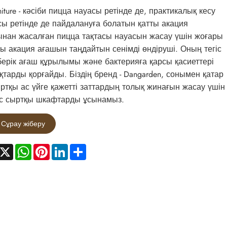
rniture - кәсіби пицца науасы ретінде де, практикалық кесу
сы ретінде де пайдалануға болатын қатты акация
нан жасалған пицца тақтасы науасын жасау үшін жоғары
ы акация ағашын таңдайтын сенімді өндіруші. Оның тегіс
 берік ағаш құрылымы және бактерияға қарсы қасиеттері
тарды қорғайды. Біздің бренд - Dangarden, сонымен қатар
ыртқы ас үйге қажетті заттардың толық жинағын жасау үшін
с сыртқы шкафтарды ұсынамыз.
Сұрау жіберу
acebook
X
WhatsApp
Pinterest
LinkedIn
Share