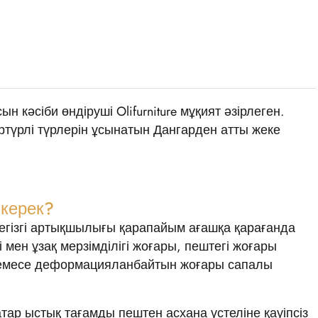
кәсіби өндіруші Olifurniture мұқият әзірлеген.
ртүрлі түрлерін ұсынатын Дангарден атты жеке
 керек?
егізгі артықшылығы қарапайым ағашқа қарағанда
 мен ұзақ мерзімділігі жоғары, пештегі жоғары
немесе деформацияланбайтын жоғары сапалы
тар ыстық тағамды пештен асхана үстеліне қауіпсіз