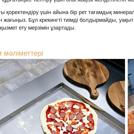
ы қоректендіру үшін айына бір рет тағамдық минер
 жағыңыз. Бұл крекингті тиімді болдырмайды, уақыт
қызмет ету мерзімін ұзартады.
 мәліметтері