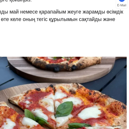
E-Mail
алды май немесе қарапайым жеуге жарамды өсімдік
 өте келе оның тегіс құрылымын сақтайды және