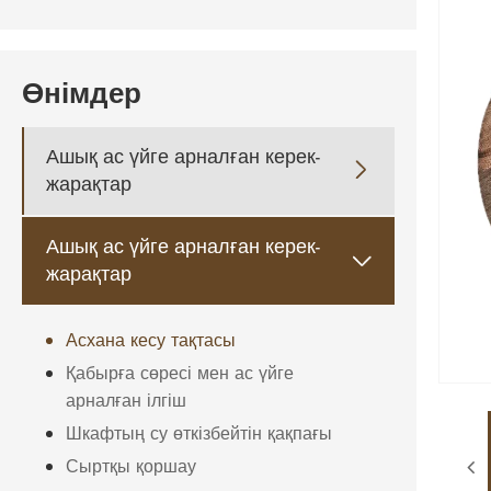
Өнімдер
Ашық ас үйге арналған керек-

жарақтар
Ашық ас үйге арналған керек-

жарақтар
Асхана кесу тақтасы
Қабырға сөресі мен ас үйге
арналған ілгіш
Шкафтың су өткізбейтін қақпағы
Сыртқы қоршау