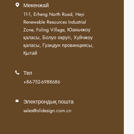
Мекенжай

11-1, Erheng North Road, Heyi
Renewable Resources Industrial
Zone, Foling Village, Юаньчжоу
қаласы, Болуо округі, Хуйчжоу
қаласы, Гуандун провинциясы,
Қытай
Тел

+86-752-6988686
Электрондық пошта

sales@olidesign.com.cn