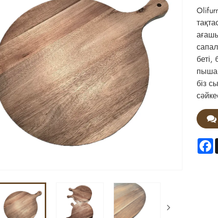
Olifu
тақта
ағашы
сапал
беті,
пышақ
біз с
сәйке
F