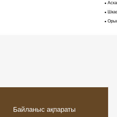
Асха
Шкаф
Оры
Байланыс ақпараты