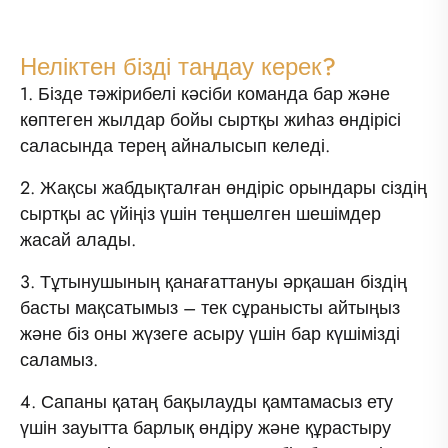
Неліктен бізді таңдау керек?
1. Бізде тәжірибелі кәсіби команда бар және
көптеген жылдар бойы сыртқы жиһаз өндірісі
саласында терең айналысып келеді.
2. Жақсы жабдықталған өндіріс орындары сіздің
сыртқы ас үйіңіз үшін теңшелген шешімдер
жасай алады.
3. Тұтынушының қанағаттануы әрқашан біздің
басты мақсатымыз – тек сұранысты айтыңыз
және біз оны жүзеге асыру үшін бар күшімізді
саламыз.
4. Сапаны қатаң бақылауды қамтамасыз ету
үшін зауытта барлық өндіру және құрастыру