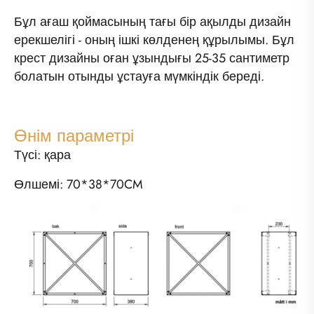
Бұл ағаш қоймасының тағы бір ақылды дизайн
ерекшелігі - оның ішкі көлденең құрылымы. Бұл
крест дизайны оған ұзындығы 25-35 сантиметр
болатын отынды ұстауға мүмкіндік береді.
Өнім параметрі
Түсі: қара
Өлшемі: 70*38*70CM