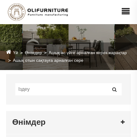
Үй
Өнімдер
Ашық ас үйге арналған керек-жарақтар
Ашық отын сақтауға арналған сөре
Өнімдер