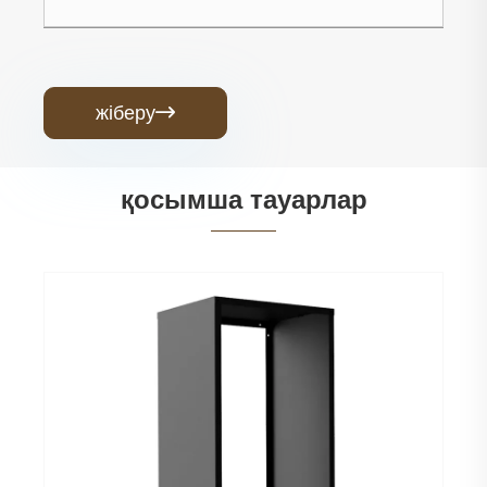
жіберу

қосымша тауарлар