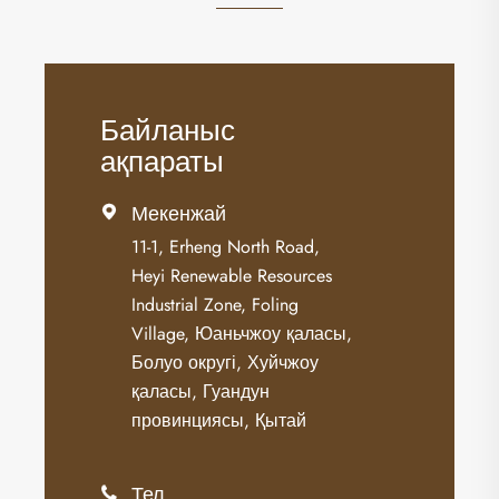
Байланыс
ақпараты
Мекенжай

11-1, Erheng North Road,
Heyi Renewable Resources
Industrial Zone, Foling
Village, Юаньчжоу қаласы,
Болуо округі, Хуйчжоу
қаласы, Гуандун
провинциясы, Қытай
Тел
