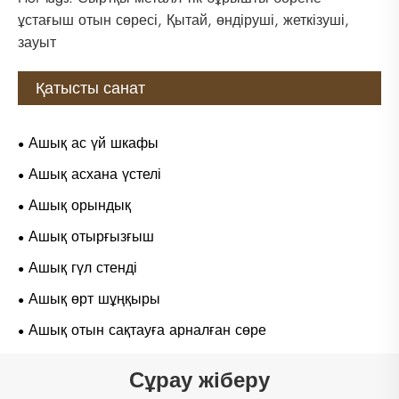
ұстағыш отын сөресі, Қытай, өндіруші, жеткізуші,
зауыт
Қатысты санат
Ашық ас үй шкафы
Ашық асхана үстелі
Ашық орындық
Ашық отырғызғыш
Ашық гүл стенді
Ашық өрт шұңқыры
Ашық отын сақтауға арналған сөре
Сұрау жіберу