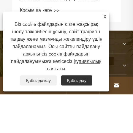
қозғалысының ең берік шешімі болып
Қосымша көру >>
табылады ма?
X
Біз cookie файлдарын сізге жақсырақ
шолу тәжірибесін ұсыну, сайт трафигін
талдау және мазмұнды жекелендіру үшін
Біз туралы
пайдаланамыз. Осы сайтты пайдалану
арқылы сіз cookie файлдарын
пайдалануымызға келісесіз.
Құпиялылық
Өнімдер
саясаты
Қабылдамау
Қабылдау




Бізбен хабарласыңы
БІЗГЕ ЖАЗЫЛЫҢЫЗДАР