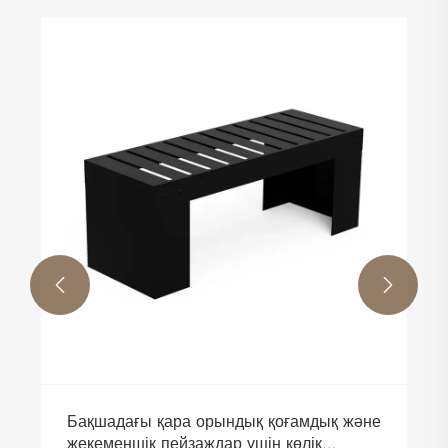


Бақшадағы қара орындық қоғамдық және
жекеменшік пейзаждар үшін көлік