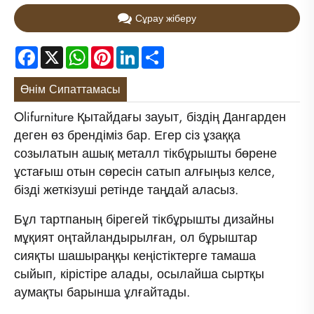
Сұрау жіберу
Facebook
X
WhatsApp
Pinterest
LinkedIn
Share
Өнім Сипаттамасы
Olifurniture Қытайдағы зауыт, біздің Дангарден
деген өз брендіміз бар. Егер сіз ұзаққа
созылатын ашық металл тікбұрышты бөрене
ұстағыш отын сөресін сатып алғыңыз келсе,
бізді жеткізуші ретінде таңдай аласыз.
Бұл тартпаның бірегей тікбұрышты дизайны
мұқият оңтайландырылған, ол бұрыштар
сияқты шашыраңқы кеңістіктерге тамаша
сыйып, кірістіре алады, осылайша сыртқы
аумақты барынша ұлғайтады.