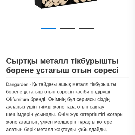
Сыртқы металл тікбұрышты
бөрене ұстағыш отын сөресі
Dangarden - Қытайдағы ашық металл тікбұрышты
бөрене ұстағыш отын сөресін кәсіби өндіруші
Olifurniture бренді. Өнімнің бұл сериясы сіздің
аулаңыз үшін тиімді және таза отын сақтау
шешімдерін ұсынады. Өнім жүк көтергіштігі жоғары
және ағаштың үлкен мөлшерін тұрақты көтере
алатын берік металл жақтауды қабылдайды.