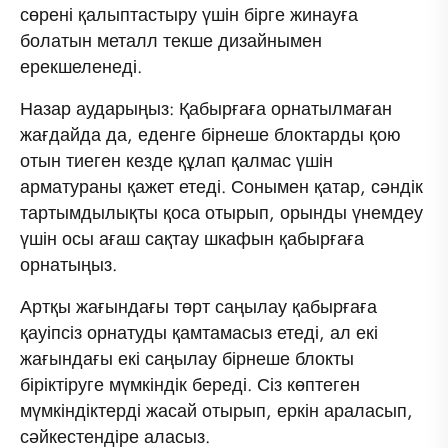
сөрені қалыптастыру үшін бірге жинауға
болатын металл текше дизайнымен
ерекшеленеді.
Назар аударыңыз: Қабырғаға орнатылмаған
жағдайда да, еденге бірнеше блоктарды қою
отын тиеген кезде құлап қалмас үшін
арматураны қажет етеді. Сонымен қатар, сәндік
тартымдылықты қоса отырып, орынды үнемдеу
үшін осы ағаш сақтау шкафын қабырғаға
орнатыңыз.
Артқы жағындағы төрт саңылау қабырғаға
қауіпсіз орнатуды қамтамасыз етеді, ал екі
жағындағы екі саңылау бірнеше блокты
біріктіруге мүмкіндік береді. Сіз көптеген
мүмкіндіктерді жасай отырып, еркін араласып,
сәйкестендіре аласыз.