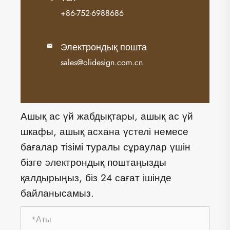
+86-752-6988686
Электрондық пошта

sales@olidesign.com.cn
Ашық ас үй жабдықтары, ашық ас үй
шкафы, ашық асхана үстелі немесе
бағалар тізімі туралы сұраулар үшін
бізге электрондық поштаңызды
қалдырыңыз, біз 24 сағат ішінде
байланысамыз.