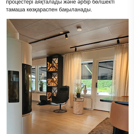
процестері аяқталады және әрбір бөлшекті
тамаша көзқараспен бақыланады.