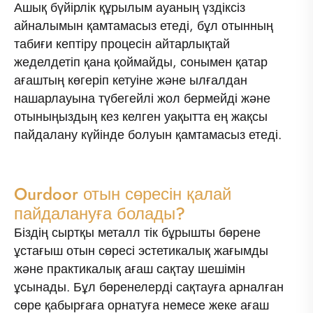
Ашық бүйірлік құрылым ауаның үздіксіз
айналымын қамтамасыз етеді, бұл отынның
табиғи кептіру процесін айтарлықтай
жеделдетіп қана қоймайды, сонымен қатар
ағаштың көгеріп кетуіне және ылғалдан
нашарлауына түбегейлі жол бермейді және
отыныңыздың кез келген уақытта ең жақсы
пайдалану күйінде болуын қамтамасыз етеді.
Ourdoor отын сөресін қалай
пайдалануға болады?
Біздің сыртқы металл тік бұрышты бөрене
ұстағыш отын сөресі эстетикалық жағымды
және практикалық ағаш сақтау шешімін
ұсынады. Бұл бөренелерді сақтауға арналған
сөре қабырғаға орнатуға немесе жеке ағаш